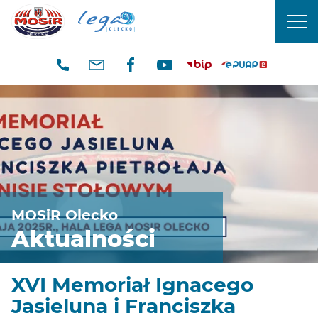
CENTRUM
men
SPORTU
mobi
I
REKREACJI
W
OLECKU
MOSiR Olecko
Aktualności
XVI Memo riał Ignacego
Jasieluna i Franciszka