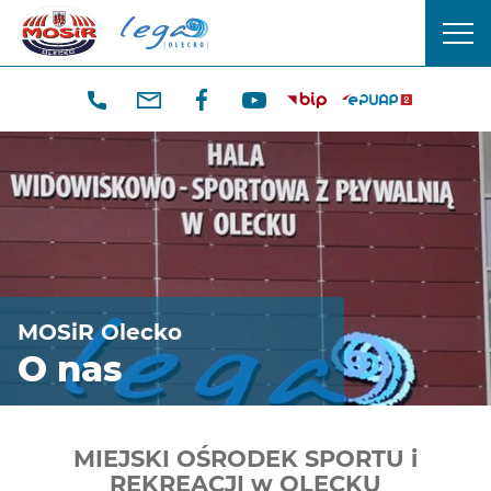
CENTRUM
men
SPORTU
mobi
I
REKREACJI
W
OLECKU
MOSiR Olecko
O nas
MIEJSKI OŚRODEK SPORTU i
REKREACJI w OLECKU