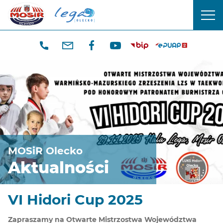
CENTRUM
men
SPORTU
mobi
I
REKREACJI
W
OLECKU
MOSiR Olecko
Aktualności
VI Hidori Cup 2025
Zapraszamy na Otwarte Mistrzostwa Województwa