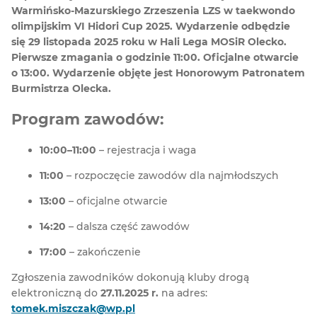
Warmińsko-Mazurskiego Zrzeszenia LZS w taekwondo
olimpijskim VI Hidori Cup 2025. Wydarzenie odbędzie
się 29 listopada 2025 roku w Hali Lega MOSiR Olecko.
Pierwsze zmagania o godzinie 11:00. Oficjalne otwarcie
o 13:00. Wydarzenie objęte jest Honorowym Patronatem
Burmistrza Olecka.
Program zawodów:
10:00–11:00
– rejestracja i waga
11:00
– rozpoczęcie zawodów dla najmłodszych
13:00
– oficjalne otwarcie
14:20
– dalsza część zawodów
17:00
– zakończenie
Zgłoszenia zawodników dokonują kluby drogą
elektroniczną do
27.11.2025 r.
na adres:
tomek.miszczak@wp.pl