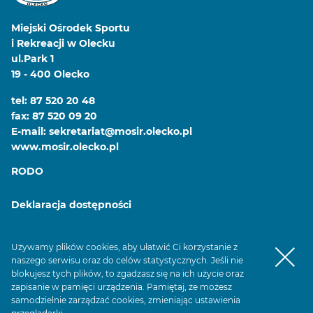
Miejski Ośrodek Sportu
i Rekreacji w Olecku
ul.Park 1
19 - 400 Olecko
tel: 87 520 20 48
fax: 87 520 09 20
E-mail: sekretariat@mosir.olecko.pl
www.mosir.olecko.pl
RODO
Deklaracja dostępności
Urząd Miasta Olecko
Używamy plików cookies, aby ułatwić Ci korzystanie z
akceptacj
naszego serwisu oraz do celów statystycznych. Jeśli nie
blokujesz tych plików, to zgadzasz się na ich użycie oraz
© 2026 MOSiR w Olecku
zapisanie w pamięci urządzenia. Pamiętaj, że możesz
samodzielnie zarządzać cookies, zmieniając ustawienia
projekt i realizacja
DEOS