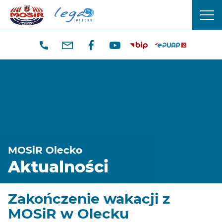
CENTRUM
men
SPORTU
mobi
I
REKREACJI
W
OLECKU
MOSiR Olecko
Aktualności
Zakończenie wakacji z
MOSiR w Olecku