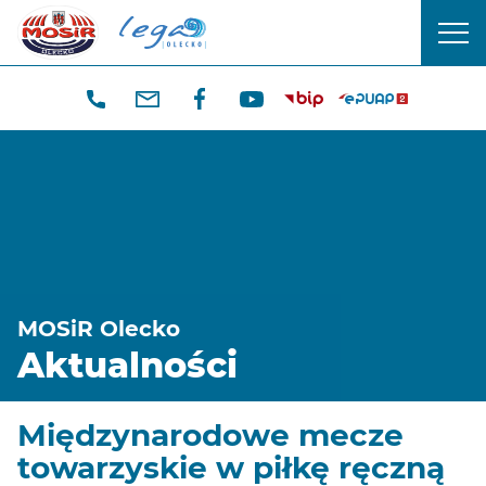
CENTRUM
men
SPORTU
mobi
I
REKREACJI
W
OLECKU
MOSiR Olecko
Aktualności
Międzynarodowe mecze
towarzyskie w piłkę ręczną